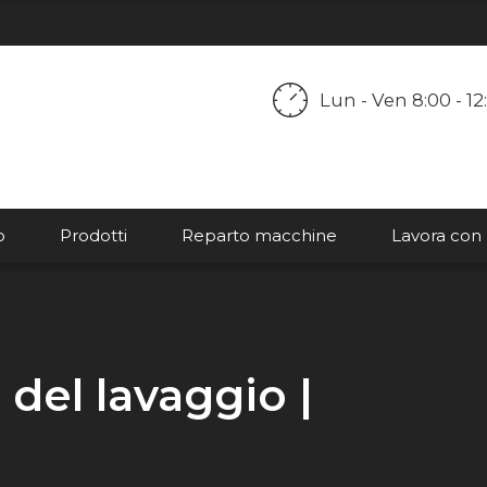
ORARIO
Lun - Ven 8:00 - 12:
LAVORATIVO:
o
Prodotti
Reparto macchine
Lavora con 
del lavaggio |