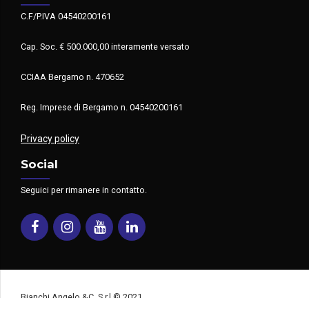
C.F/P.IVA 04540200161
Cap. Soc. € 500.000,00 interamente versato
CCIAA Bergamo n. 470652
Reg. Imprese di Bergamo n. 04540200161
Privacy policy
Social
Seguici per rimanere in contatto.
Facebook
Instagram
Youtube
Linkedin
Bianchi Angelo &C. S.r.l © 2021